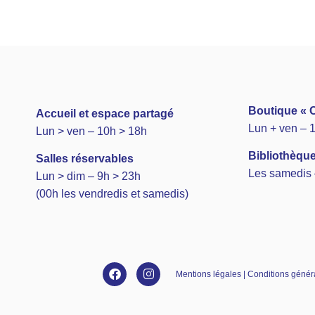
Boutique « C
A
ccueil et espace partagé
Lun + ven – 
Lun > ven – 10h > 18h
Bibliothèque
Salles réservables
Les samedis 
Lun > dim – 9h > 23h
(00h les vendredis et samedis)
Mentions légales | Conditions général