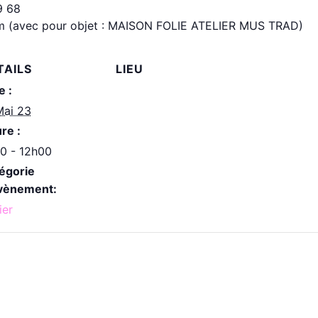
9 68
m (avec pour objet : MAISON FOLIE ATELIER MUS TRAD)
TAILS
LIEU
e :
Mai 23
re :
0 - 12h00
égorie
vènement:
ier