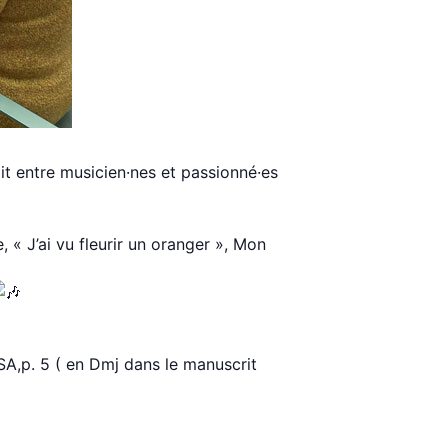
it entre musicien·nes et passionné·es
, « J’ai vu fleurir un oranger », Mon
A,p. 5 ( en Dmj dans le manuscrit