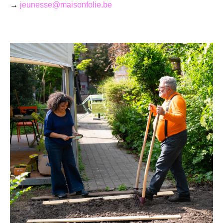
→
jeunesse@maisonfolie.be