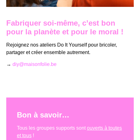
Fabriquer soi-même, c’est bon
pour la planète et pour le moral !
Rejoignez nos ateliers Do It Yourself pour bricoler,
partager et créer ensemble autrement.
→
diy@maisonfolie.be
Bon à savoir…
Tous les groupes supports sont
ouverts à toutes
et tous
!