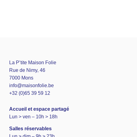
La P’tite Maison Folie
Rue de Nimy, 46
7000 Mons
info@maisonfolie.be
+32 (0)65 39 59 12
A
ccueil et espace partagé
Lun > ven – 10h > 18h
Salles réservables
Lun > dim – 9h > 23h