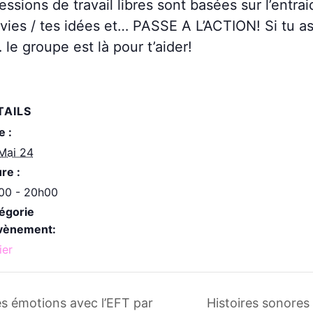
ions de travail libres sont basées sur l’entrai
nvies / tes idées et… PASSE A L’ACTION! Si tu a
le groupe est là pour t’aider!
TAILS
e :
Mai 24
re :
00 - 20h00
égorie
vènement:
ier
s émotions avec l’EFT par
Histoires sonore