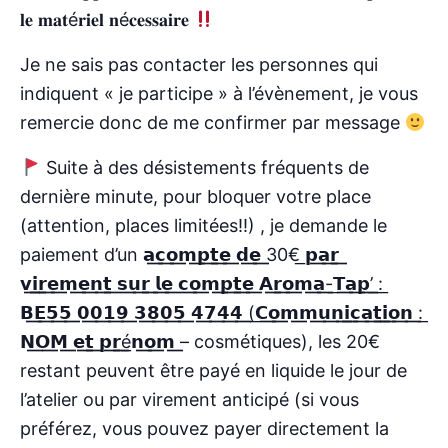
𝐥𝐞 𝐦𝐚𝐭é𝐫𝐢𝐞𝐥 𝐧é𝐜𝐞𝐬𝐬𝐚𝐢𝐫𝐞
Je ne sais pas contacter les personnes qui
indiquent « je participe » à l’évènement, je vous
remercie donc de me confirmer par message
Suite à des désistements fréquents de
dernière minute, pour bloquer votre place
(attention, places limitées!!) , je demande le
paiement d’un 𝗮͟𝗰͟𝗼͟𝗺͟𝗽͟𝘁͟𝗲͟ 𝗱͟𝗲͟ 30€͟ 𝗽͟𝗮͟𝗿͟
𝘃͟𝗶͟𝗿͟𝗲͟𝗺͟𝗲͟𝗻͟𝘁͟ 𝘀͟𝘂͟𝗿͟ 𝗹͟𝗲͟ 𝗰͟𝗼͟𝗺͟𝗽͟𝘁͟𝗲͟ 𝗔͟𝗿͟𝗼͟𝗺͟𝗮͟-͟𝗧͟𝗮͟𝗽͟’͟ :͟
𝗕͟𝗘͟𝟱͟𝟱͟ 𝟬͟𝟬͟𝟭͟𝟵͟ 𝟯͟𝟴͟𝟬͟𝟱͟ 𝟰͟𝟳͟𝟰͟𝟰͟ (͟𝗖͟𝗼͟𝗺͟𝗺͟𝘂͟𝗻͟𝗶͟𝗰͟𝗮͟𝘁͟𝗶͟𝗼͟𝗻͟ :͟
𝗡͟𝗢͟𝗠͟ 𝗲͟𝘁͟ 𝗽͟𝗿͟é͟𝗻͟𝗼͟𝗺͟ – cosmétiques), les 20€
restant peuvent être payé en liquide le jour de
l’atelier ou par virement anticipé (si vous
préférez, vous pouvez payer directement la