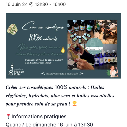
16 Juin 24 @ 13h30
-
16h00
𝑪𝒓é𝒆𝒓 𝒔𝒆𝒔 𝒄𝒐𝒔𝒎é𝒕𝒊𝒒𝒖𝒆𝒔 100% 𝒏𝒂𝒕𝒖𝒓𝒆𝒍𝒔 : 𝑯𝒖𝒊𝒍𝒆𝒔
𝒗é𝒈é𝒕𝒂𝒍𝒆𝒔, 𝒉𝒚𝒅𝒓𝒐𝒍𝒂𝒕𝒔, 𝒂𝒍𝒐𝒆 𝒗𝒆𝒓𝒂 𝒆𝒕 𝒉𝒖𝒊𝒍𝒆𝒔 𝒆𝒔𝒔𝒆𝒏𝒕𝒊𝒆𝒍𝒍𝒆𝒔
𝒑𝒐𝒖𝒓 𝒑𝒓𝒆𝒏𝒅𝒓𝒆 𝒔𝒐𝒊𝒏 𝒅𝒆 𝒔𝒂 𝒑𝒆𝒂𝒖 !
Informations pratiques:
Quand? Le dimanche 16 juin à 13h30