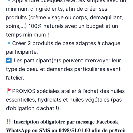
Apprendre quelques recettes simples avec un
minimum d’ingrédients, afin de créer ses
produits (crème visage ou corps, démaquillant,
soins,…) 100% naturels avec un budget et un
temps minimum !
Créer 2 produits de base adaptés à chaque
participante.
Les participant(e)s peuvent m’envoyer leur
type de peau et demandes particulières avant
l’atelier.
PROMOS spéciales atelier à l’achat des huiles
essentielles, hydrolats et huiles végétales (pas
d’obligation d’achat !).
𝐈𝐧𝐬𝐜𝐫𝐢𝐩𝐭𝐢𝐨𝐧 𝐨𝐛𝐥𝐢𝐠𝐚𝐭𝐨𝐢𝐫𝐞 𝐩𝐚𝐫 𝐦𝐞𝐬𝐬𝐚𝐠𝐞 𝐅𝐚𝐜𝐞𝐛𝐨𝐨𝐤,
𝐖𝐡𝐚𝐭𝐬𝐀𝐩𝐩 𝐨𝐮 𝐒𝐌𝐒 𝐚𝐮 𝟎𝟒𝟗𝟖/𝟓𝟏.𝟎𝟏.𝟎𝟑 𝐚𝐟𝐢𝐧 𝐝𝐞 𝐩𝐫é𝐯𝐨𝐢𝐫