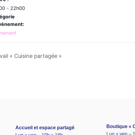
00 - 22h00
égorie
vènement:
nement
ail « Cuisine partagée »
Boutique « C
A
ccueil et espace partagé
Lun + ven – 