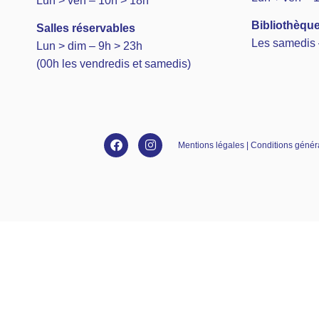
Lun > ven – 10h > 18h
Bibliothèque
Salles réservables
Les samedis 
Lun > dim – 9h > 23h
(00h les vendredis et samedis)
Mentions légales | Conditions général