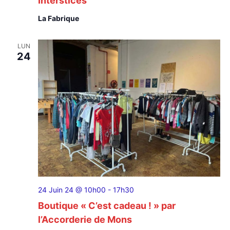
Interstices
La Fabrique
LUN
24
24 Juin 24 @ 10h00
-
17h30
Boutique « C’est cadeau ! » par
l’Accorderie de Mons