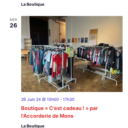
La Boutique
MER
26
26 Juin 24 @ 10h00
-
17h30
Boutique « C’est cadeau ! » par
l’Accorderie de Mons
La Boutique