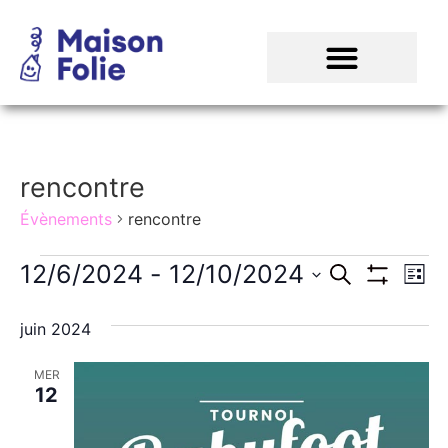
rencontre
Évènements
rencontre
Recher
Na
12/6/2024
 - 
12/10/2024
Recherche
Liste
Montrer Les
Sélectionnez
de
et
une
juin 2024
date.
vu
navigat
Év
MER
de
12
vues