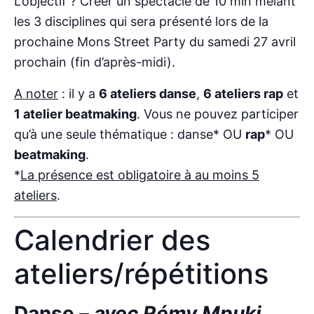
L’objectif ? Créer un spectacle de 10 min mêlant
les 3 disciplines qui sera présenté lors de la
prochaine Mons Street Party du samedi 27 avril
prochain (fin d’après-midi).
A noter
: il y a
6 ateliers danse
,
6 ateliers rap
et
1 atelier beatmaking
. Vous ne pouvez participer
qu’à une seule thématique : danse* OU
rap
* OU
beatmaking
.
*
La présence est obligatoire à au moins 5
ateliers
.
Calendrier des
ateliers/répétitions
Danse –
avec Rémy Mpuki