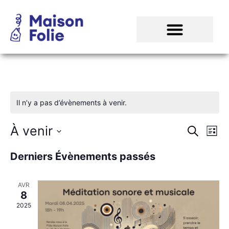
Il n’y a pas d’évènements à venir.
Rech
Na
À venir
Recherch
Liste
Sélectionnez
de
et
une
Derniers Évènements passés
date.
vu
navig
Év
AVR
de
8
vues
2025