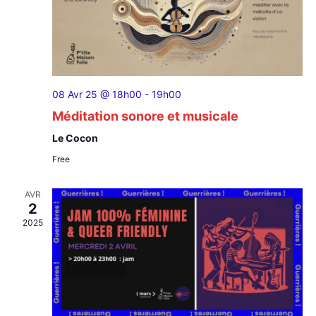
Évèn
08 Avr 25 @ 18h00
-
19h00
Méditation sonore et musicale
Le Cocon
Free
AVR
2
2025