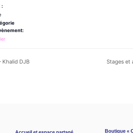
 :
e
égorie
vènement:
ier
– Khalid DJB
Stages et 
Boutique « C
A
ccueil et espace partagé