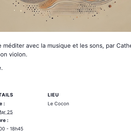
e méditer avec la musique et les sons, par Cath
on violon.
e.
TAILS
LIEU
e :
Le Cocon
Mar 25
re :
00 - 18h45