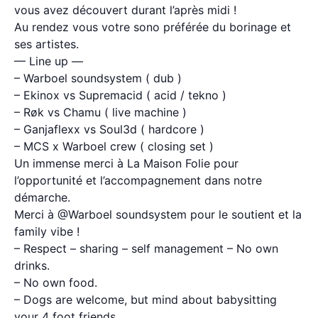
vous avez découvert durant l’après midi !
Au rendez vous votre sono préférée du borinage et
ses artistes.
— Line up —
– Warboel soundsystem ( dub )
– Ekinox vs Supremacid ( acid / tekno )
– Røk vs Chamu ( live machine )
– Ganjaflexx vs Soul3d ( hardcore )
– MCS x Warboel crew ( closing set )
Un immense merci à La Maison Folie pour
l’opportunité et l’accompagnement dans notre
démarche.
Merci à @Warboel soundsystem pour le soutient et la
family vibe !
– Respect – sharing – self management – No own
drinks.
– No own food.
– Dogs are welcome, but mind about babysitting
your 4 foot friends.