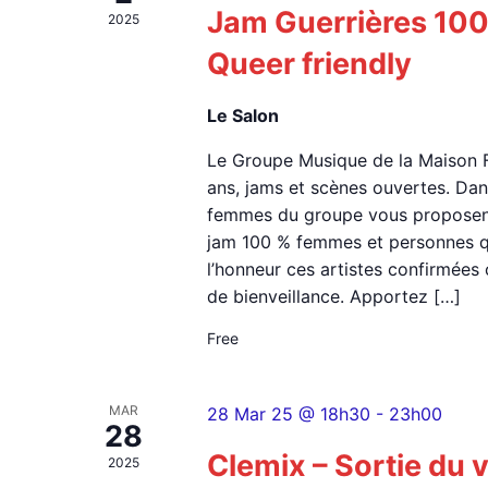
Jam Guerrières 100
la
2025
liste
Queer friendly
des
événements
Le Salon
avec
les
Le Groupe Musique de la Maison Fo
résultats
ans, jams et scènes ouvertes. Dans
filtrés.
femmes du groupe vous proposent
jam 100 % femmes et personnes qu
l’honneur ces artistes confirmées
de bienveillance. Apportez […]
Free
MAR
28 Mar 25 @ 18h30
-
23h00
28
Clemix – Sortie du 
2025