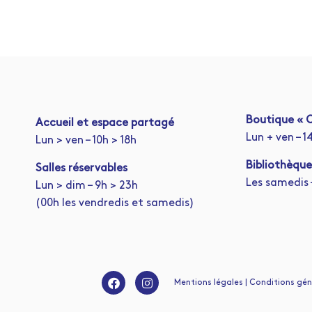
Boutique « C
A
ccueil et espace partagé
Lun + ven – 1
Lun > ven – 10h > 18h
Bibliothèque
Salles réservables
Les samedis –
Lun > dim – 9h > 23h
(00h les vendredis et samedis)
Mentions légales | Conditions génér