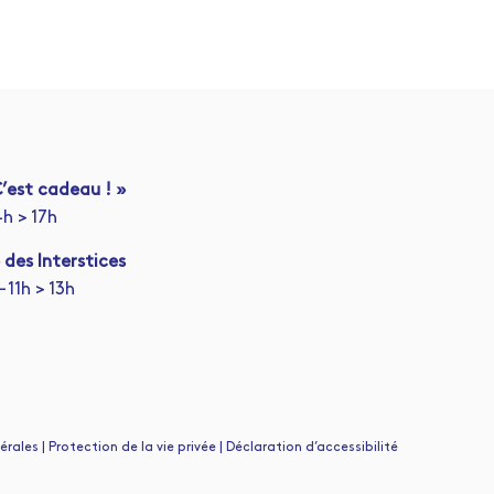
’est cadeau ! »
4h > 17h
 des Interstices
 11h > 13h
ales | Protection de la vie privée | Déclaration d’accessibilité