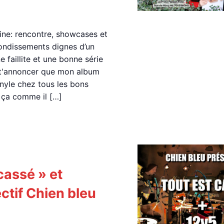
ine: rencontre, showcases et
ondissements dignes d’un
e faillite et une bonne série
 t'annoncer que mon album
yle chez tous les bons
 ça comme il […]
cassé » et
ectif Chien bleu