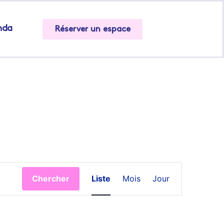
nda
Réserver un espace
Navigation
Chercher
Liste
Mois
Jour
de
vues
Évènement