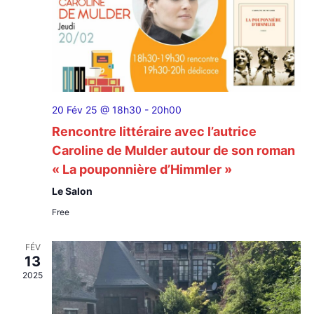
20 Fév 25 @ 18h30
-
20h00
Rencontre littéraire avec l’autrice
Caroline de Mulder autour de son roman
« La pouponnière d’Himmler »
Le Salon
Free
FÉV
13
2025