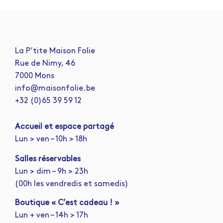
La P’tite Maison Folie
Rue de Nimy, 46
7000 Mons
info@maisonfolie.be
+32 (0)65 39 59 12
A
ccueil et espace partagé
Lun > ven – 10h > 18h
Salles réservables
Lun > dim – 9h > 23h
(00h les vendredis et samedis)
Boutique « C’est cadeau ! »
Lun + ven – 14h > 17h