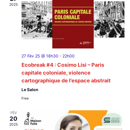
vues
2025
Évèn
27 Fév 25 @ 18h30
-
22h00
Ecobreak #4 : Cosimo Lisi – Paris
capitale coloniale, violence
cartographique de l’espace abstrait
Le Salon
Free
FÉV
20
2025