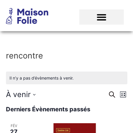
rencontre
Il n’y a pas d’évènements à venir.
Rech
Na
À venir
Recherch
Liste
Sélectionnez
de
et
une
Derniers Évènements passés
date.
vu
navig
Év
FÉV
de
27