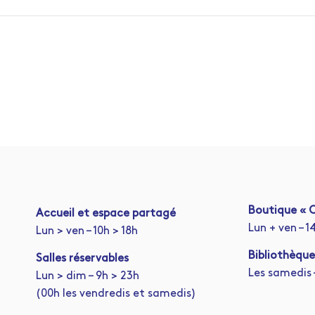
Boutique « C
A
ccueil et espace partagé
Lun + ven – 1
Lun > ven – 10h > 18h
Bibliothèque
Salles réservables
Les samedis –
Lun > dim – 9h > 23h
(00h les vendredis et samedis)