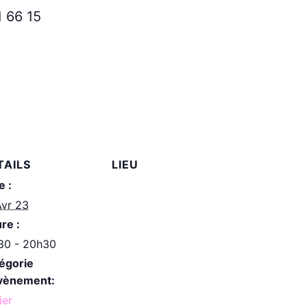
1 66 15
TAILS
LIEU
e :
Avr 23
re :
30 - 20h30
égorie
vènement:
ier