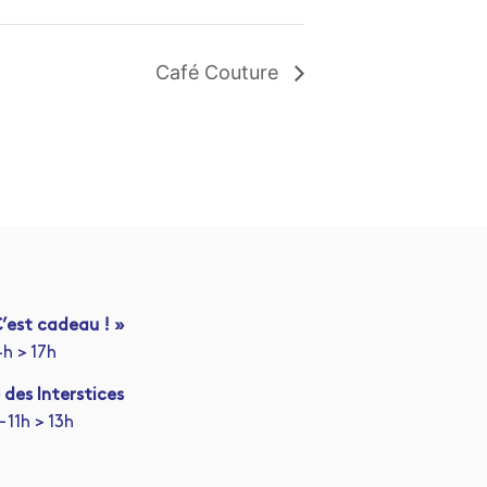
Café Couture
’est cadeau ! »
4h > 17h
 des Interstices
 11h > 13h