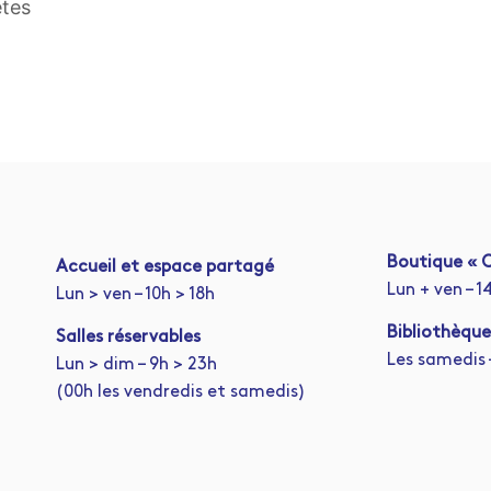
êtes
Boutique « C
A
ccueil et espace partagé
Lun + ven – 1
Lun > ven – 10h > 18h
Bibliothèque
Salles réservables
Les samedis –
Lun > dim – 9h > 23h
(00h les vendredis et samedis)