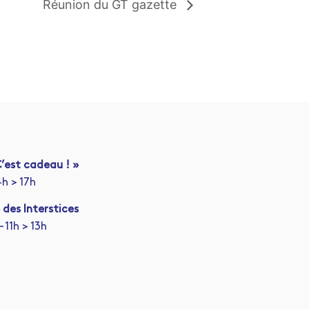
Réunion du GT gazette
’est cadeau ! »
4h > 17h
 des Interstices
 11h > 13h