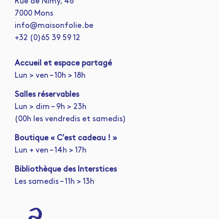
Rue de Nimy, 46
7000 Mons
info@maisonfolie.be
+32 (0)65 39 59 12
A
ccueil et espace partagé
Lun > ven – 10h > 18h
Salles réservables
Lun > dim – 9h > 23h
(00h les vendredis et samedis)
Boutique « C’est cadeau ! »
Lun + ven – 14h > 17h
Bibliothèque des Interstices
Les samedis – 11h > 13h