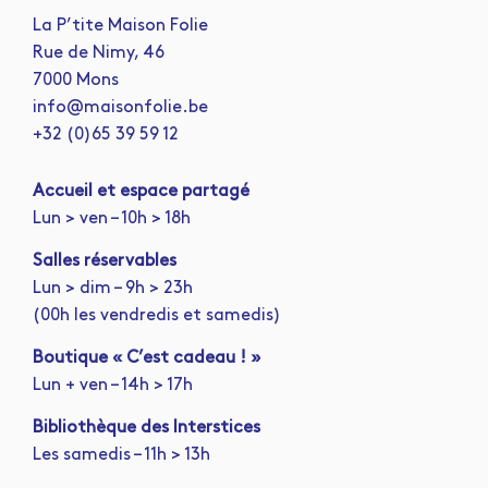
La P’tite Maison Folie
Rue de Nimy, 46
7000 Mons
info@maisonfolie.be
+32 (0)65 39 59 12
A
ccueil et espace partagé
Lun > ven – 10h > 18h
Salles réservables
Lun > dim – 9h > 23h
(00h les vendredis et samedis)
Boutique « C’est cadeau ! »
Lun + ven – 14h > 17h
Bibliothèque des Interstices
Les samedis – 11h > 13h