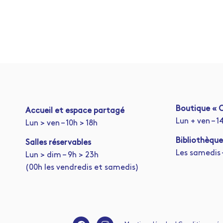
Boutique « C
A
ccueil et espace partagé
Lun + ven – 1
Lun > ven – 10h > 18h
Bibliothèque
Salles réservables
Les samedis –
Lun > dim – 9h > 23h
(00h les vendredis et samedis)