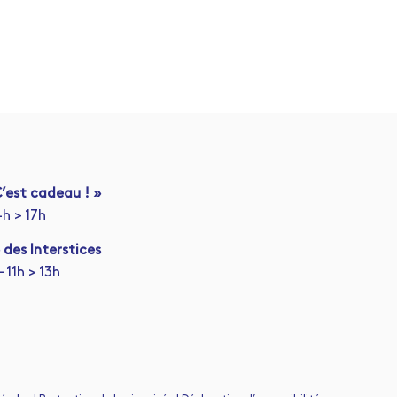
’est cadeau ! »
4h > 17h
 des Interstices
 11h > 13h