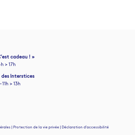
’est cadeau ! »
4h > 17h
 des Interstices
 11h > 13h
ales | Protection de la vie privée | Déclaration d’accessibilité