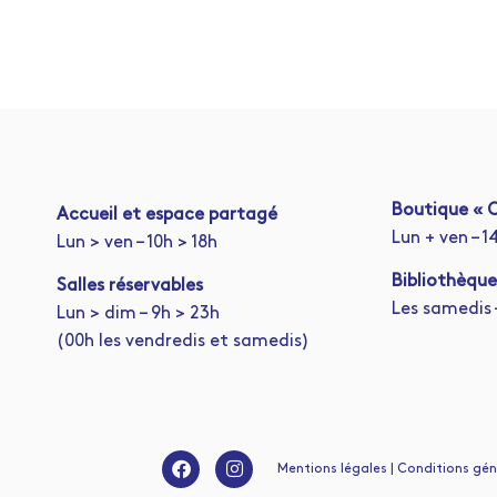
Boutique « C
A
ccueil et espace partagé
Lun + ven – 1
Lun > ven – 10h > 18h
Bibliothèque
Salles réservables
Les samedis –
Lun > dim – 9h > 23h
(00h les vendredis et samedis)
Mentions légales | Conditions génér