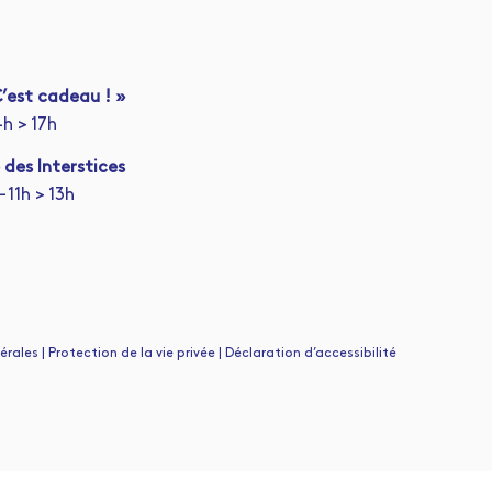
’est cadeau ! »
4h > 17h
 des Interstices
 11h > 13h
ales | Protection de la vie privée | Déclaration d’accessibilité