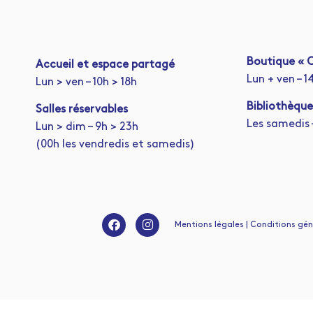
Boutique « C
A
ccueil et espace partagé
Lun + ven – 1
Lun > ven – 10h > 18h
Bibliothèque
Salles réservables
Les samedis –
Lun > dim – 9h > 23h
(00h les vendredis et samedis)
Mentions légales | Conditions génér