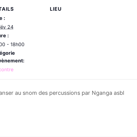
TAILS
LIEU
e :
Fév 24
re :
00 - 18h00
égorie
vènement:
contre
danser au snom des percussions par Nganga asbl