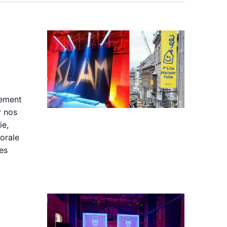
lement
r nos
ie,
orale
des