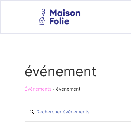
événement
Évènements
événement
Recherche
Saisir
mot-
et
clé.
Rechercher
Évènements
navigation