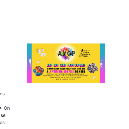
Évènement
des
T> On
ise
ses