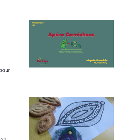
 pour
son