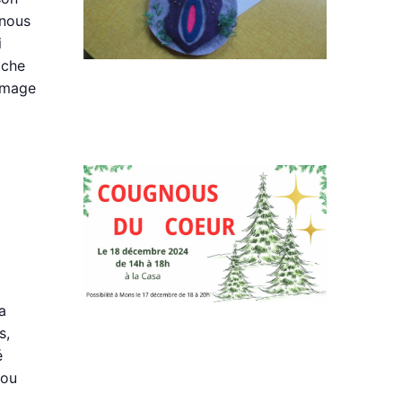
-nous
i
oche
mmage
a
s,
é
/ou