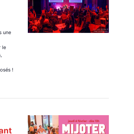
s une
 le
,
osés !
rant