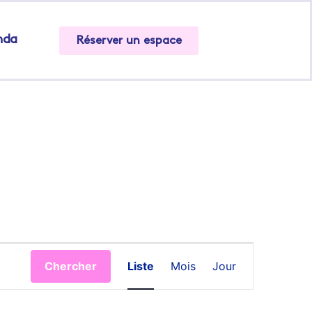
nda
Réserver un espace
Navigation
Chercher
Liste
Mois
Jour
de
vues