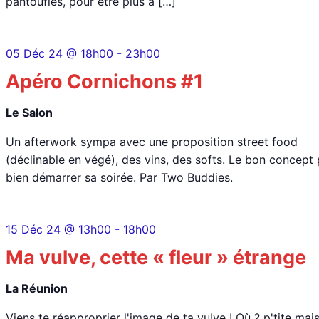
pantoufles, pour être plus à […]
05 Déc 24 @ 18h00
-
23h00
Apéro Cornichons #1
Le Salon
Un afterwork sympa avec une proposition street food
(déclinable en végé), des vins, des softs. Le bon concept
bien démarrer sa soirée. Par Two Buddies.
15 Déc 24 @ 13h00
-
18h00
Ma vulve, cette « fleur » étrange
La Réunion
Viens te réapproprier l'image de ta vulve ! Où ? p'tite mai