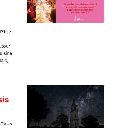
P’tite
utour
uisine
ale,
sis
 Oasis