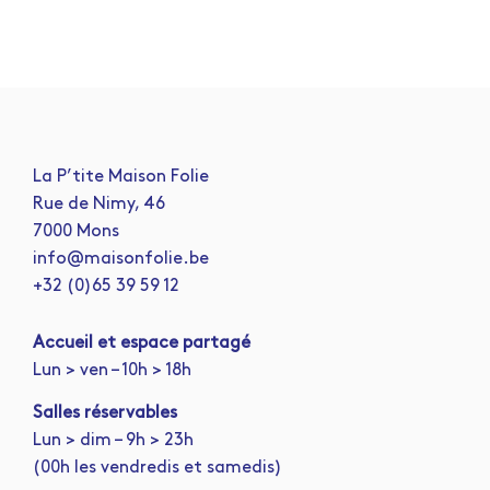
La P’tite Maison Folie
Rue de Nimy, 46
7000 Mons
info@maisonfolie.be
+32 (0)65 39 59 12
A
ccueil et espace partagé
Lun > ven – 10h > 18h
Salles réservables
Lun > dim – 9h > 23h
(00h les vendredis et samedis)