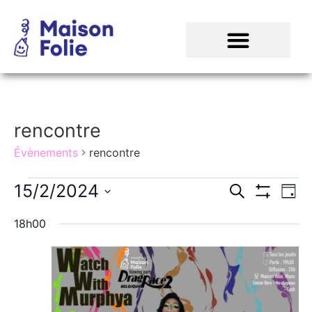
rencontre
Évènements
rencontre
Recher
Na
15/2/2024
Recherche
Jour
Montrer Les
Sélectionnez
de
et
une
18h00
date.
vu
navigat
Év
de
vues