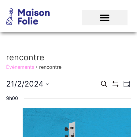
rencontre
Évènements
rencontre
Recher
Na
21/2/2024
Recherche
Jour
Montrer Les
Sélectionnez
de
et
une
9h00
date.
vu
navigat
Év
de
vues